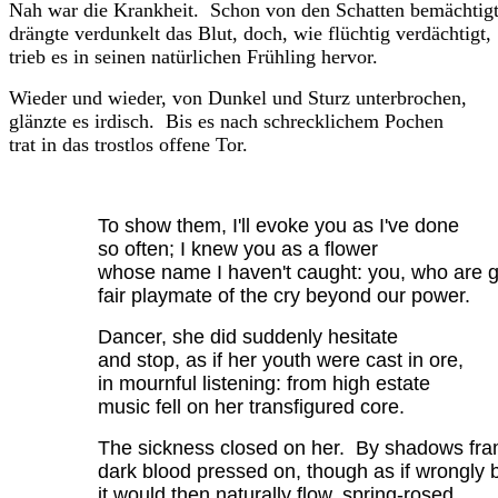
Nah war die Krankheit. Schon von den Schatten bemächtigt
drängte verdunkelt das Blut, doch, wie flüchtig verdächtigt,
trieb es in seinen natürlichen Frühling hervor.
Wieder und wieder, von Dunkel und Sturz unterbrochen,
glänzte es irdisch. Bis es nach schrecklichem Pochen
trat in das trostlos offene Tor.
To show them, I'll evoke you as I've done
so often; I knew you as a flower
whose name I haven't caught: you, who are 
fair playmate of the cry beyond our power.
Dancer, she did suddenly hesitate
and stop, as if her youth were cast in ore,
in mournful listening: from high estate
music fell on her transfigured core.
The sickness closed on her. By shadows fr
dark blood pressed on, though as if wrongly 
it would then naturally flow, spring-rosed.