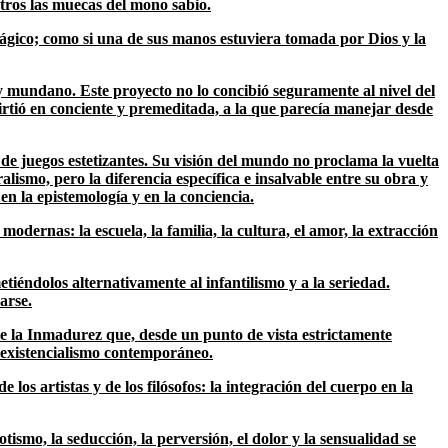
otros las muecas del mono sabio.
y trágico; como si una de sus manos estuviera tomada por Dios y la
y mundano. Este proyecto no lo concibió seguramente al nivel del
nvirtió en conciente y premeditada, a la que parecía manejar desde
e juegos estetizantes. Su visión del mundo no proclama la vuelta
alismo, pero la diferencia específica e insalvable entre su obra y
en la epistemología y en la conciencia.
ernas: la escuela, la familia, la cultura, el amor, la extracción
etiéndolos alternativamente al infantilismo y a la seriedad.
arse.
e la Inmadurez que, desde un punto de vista estrictamente
l existencialismo contemporáneo.
s artistas y de los filósofos: la integración del cuerpo en la
tismo, la seducción, la perversión, el dolor y la sensualidad se