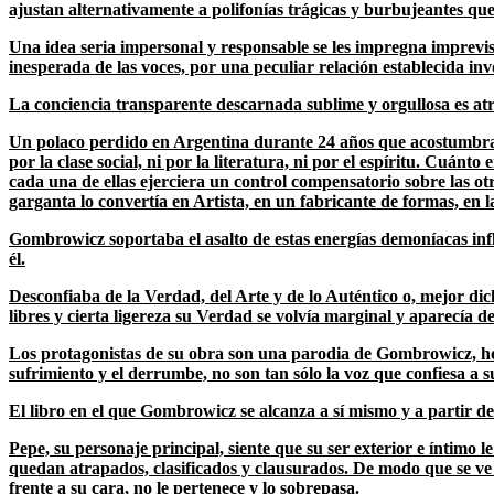
ajustan alternativamente a polifonías trágicas y burbujeantes que
Una idea seria impersonal y responsable se les impregna imprevist
inesperada de las voces, por una peculiar relación establecida in
La conciencia transparente descarnada sublime y orgullosa es atra
Un polaco perdido en Argentina durante 24 años que acostumbraba
por la clase social, ni por la literatura, ni por el espíritu. Cuá
cada una de ellas ejerciera un control compensatorio sobre las o
garganta lo convertía en Artista, en un fabricante de formas, en 
Gombrowicz soportaba el asalto de estas energías demoníacas inf
él.
Desconfiaba de la Verdad, del Arte y de lo Auténtico o, mejor dich
libres y cierta ligereza su Verdad se volvía marginal y aparecía
Los protagonistas de su obra son una parodia de Gombrowicz, ho
sufrimiento y el derrumbe, no son tan sólo la voz que confiesa a s
El libro en el que Gombrowicz se alcanza a sí mismo y a partir de
Pepe, su personaje principal, siente que su ser exterior e íntimo l
quedan atrapados, clasificados y clausurados. De modo que se ve o
frente a su cara, no le pertenece y lo sobrepasa.