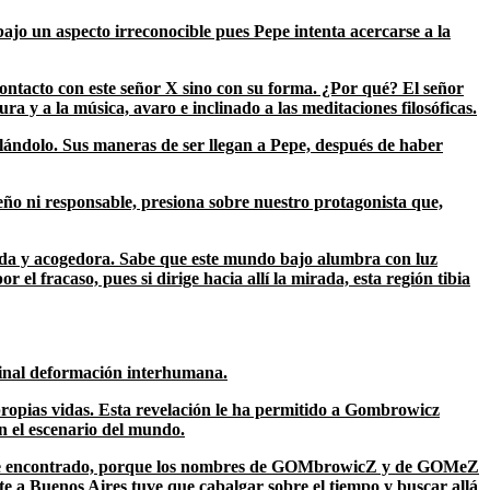
bajo un aspecto irreconocible pues Pepe intenta acercarse a la
contacto con este señor X sino con su forma. ¿Por qué? El señor
ra y a la música, avaro e inclinado a las meditaciones filosóficas.
blándolo. Sus maneras de ser llegan a Pepe, después de haber
eño ni responsable, presiona sobre nuestro protagonista que,
rtada y acogedora. Sabe que este mundo bajo alumbra con luz
el fracaso, pues si dirige hacia allí la mirada, esta región tibia
iginal deformación interhumana.
 propias vidas. Esta revelación le ha permitido a Gombrowicz
en el escenario del mundo.
e encontrado, porque los nombres de
GOM
browic
Z
y de
GOM
e
Z
e a Buenos Aires tuve que cabalgar sobre el tiempo y buscar allá