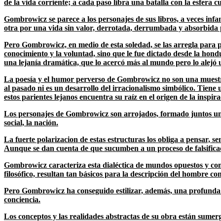
de la vida corriente; a cada paso libra una batalla con la esfera 
Gombrowicz se parece a los personajes de sus libros, a veces infant
otra por una vida sin valor, derrotada, derrumbada y absorbida p
Pero Gombrowicz, en medio de esta soledad, se las arregla para 
conocimiento y la voluntad, sino que le fue dictado desde la hondu
una lejanía dramática, que lo acercó más al mundo pero lo alejó 
La poesía y el humor perverso de Gombrowicz no son una muestra 
al pasado ni es un desarrollo del irracionalismo simbólico. Tiene u
estos parientes lejanos encuentra su raíz en el origen de la inspir
Los personajes de Gombrowicz son arrojados, formado juntos una v
social, la nación.
La fuerte polarizacion de estas estructuras los obliga a pensar, s
Aunque se dan cuenta de que sucumben a un proceso de falsificació
Gombrowicz caracteriza esta dialéctica de mundos opuestos y com
filosófico, resultan tan básicos para la descripción del hombre c
Pero Gombrowicz ha conseguido estilizar, además, una profunda ten
conciencia.
Los conceptos y las realidades abstractas de su obra están sumergid