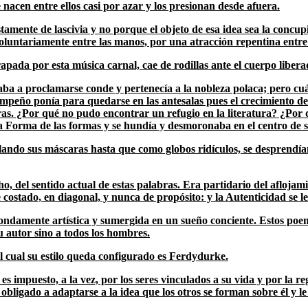
 nacen entre ellos casi por azar y los presionan desde afuera.
amente de lascivia y no porque el objeto de esa idea sea la concup
voluntariamente entre las manos, por una atracción repentina entre 
pada por esta música carnal, cae de rodillas ante el cuerpo liberad
 a proclamarse conde y pertenecía a la nobleza polaca; pero cuán
nto empeño ponía para quedarse en las antesalas pues el crecimiento 
tras. ¿Por qué no pudo encontrar un refugio en la literatura? ¿Po
la Forma de las formas y se hundía y desmoronaba en el centro de s
lando sus máscaras hasta que como globos ridículos, se desprendían
o, del sentido actual de estas palabras. Era partidario del aflojam
 de costado, en diagonal, y nunca de propósito: y la Autenticidad 
ndamente artística y sumergida en un sueño conciente. Estos poem
u autor sino a todos los hombres.
l cual su estilo queda configurado es
Ferdydurke.
e es impuesto, a la vez, por los seres vinculados a su vida y por la r
bligado a adaptarse a la idea que los otros se forman sobre él y le