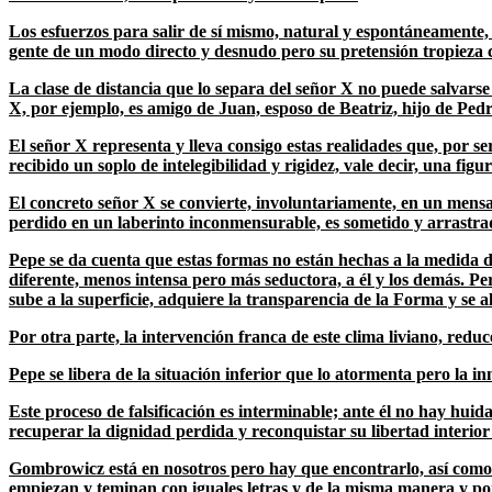
Los esfuerzos para salir de sí mismo, natural y espontáneamente, 
gente de un modo directo y desnudo pero su pretensión tropieza co
La clase de distancia que lo separa del señor X no puede salvarse
X, por ejemplo, es amigo de Juan, esposo de Beatriz, hijo de Pedro,
El señor X representa y lleva consigo estas realidades que, por 
recibido un soplo de intelegibilidad y rigidez, vale decir, una fig
El concreto señor X se convierte, involuntariamente, en un mensa
perdido en un laberinto inconmensurable, es sometido y arrastrad
Pepe se da cuenta que estas formas no están hechas a la medida 
diferente, menos intensa pero más seductora, a él y los demás. Per
sube a la superficie, adquiere la transparencia de la Forma y se a
Por otra parte, la intervención franca de este clima liviano, redu
Pepe se libera de la situación inferior que lo atormenta pero la 
Este proceso de falsificación es interminable; ante él no hay hui
recuperar la dignidad perdida y reconquistar su libertad interior
Gombrowicz está en nosotros pero hay que encontrarlo, así com
empiezan y teminan con iguales letras y de la misma manera y po