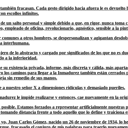
también fracasan. Cada gesto dirigido hacia afuera le es devuelto 
n escollos infinitos.
 de un salto personal y simple debido a que, en rigor, nunca toma 
 empleado de oficina, revolucionario, agnóstico, sensible a la pintu
ser comunes a otros hombres, se despersonalizan y agigantan desdo
ura interhumana.
jero de lo abstracto y cargado por significados de los que no es du
o a la inferioridad.
de su existencia privada, informe, más discreta y cálida, más apa
o los caminos para llegar a la Inmadurez también están cerrados por 
leja sin remedio de sus manos.
ce a nuestro señor X a dimensiones ridículas y demasiado pueriles.
inmadurez le impide realizarse y entonces, cae nuevamente en la or
da posible. Estamos forzados a representar artificialmente nuestras
 tomando distancia frente a todo aquello que lo define y traiciona 
o yo, Juan Carlos Gómez, nacido un 26 de noviembre de 1934, lo h
rque, fracasado el conjuro de mis palabras para traerlo nuevament