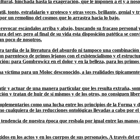
cultural, hinchada hasta la exageración, que le imponen a él y a nos
il, tonto, estrafalario y grotesco y otras veces, brillante, genial 
or un remolino del cosmos que lo arrastra hacia lo bajo.
provocar escándalos arriba y abajo, buscando su fracaso personal 
ra del ser, pero al final de su vida esta disposición patética se co
un poco de nosotros.
tardía de la literatura del absurdo ni tampoco una combinación d
n parentesco de primos lejanos con el existencialismo y el estructur
ación: para Gombrowicz en el dolor y en la belleza, para los primos 
íctima para un Moloc desconocido, a las realidades típicamente mod
entir y actuar de una manera particular que les resulta extraña, som
n y tratan de huir de sí mismos y de los otros, no consiguen liber
plementarios como una lucha entre los principios de la Forma y d
omo cualquiera de las reducciones ontológicas llevadas a cabo por e
dencia de nuestra época que resbala por igual entre las manos de lo
os en los actos y en los cuerpos de sus personajes. A través del ero