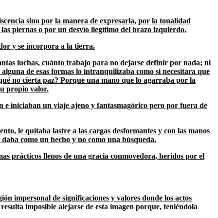
iscencia sino por la manera de expresarla, por la tonalidad
las piernas o por un desvío ilegítimo del brazo izquierdo.
or y se incorpora a la tierra.
tas luchas, cuánto trabajo para no dejarse definir por nada; ni
de alguna de esas formas lo intranquilizaba como si necesitara que
r qué no cierta paz? Porque una mano que lo agarraba por la
u propio valor.
 e iniciaban un viaje ajeno y fantasmagórico pero por fuera de
iento, le quitaba lastre a las cargas desformantes y con las manos
se le daba como un hecho y no como una búsqueda.
as prácticos llenos de una gracia conmovedora, heridos por el
egión impersonal de significaciones y valores donde los actos
 resulta imposible alejarse de esta imagen porque, teniéndola