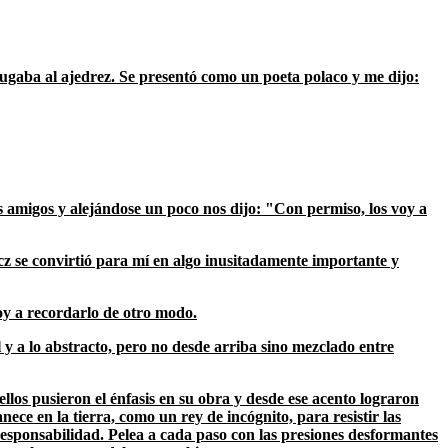
ugaba al ajedrez. Se presentó como un poeta polaco y me dijo:
s amigos y alejándose un poco nos dijo: "Con permiso, los voy a
z se convirtió para mí en algo inusitadamente importante y
Voy a recordarlo de otro modo.
y a lo abstracto, pero no desde arriba sino mezclado entre
los pusieron el énfasis en su obra y desde ese acento lograron
ece en la tierra, como un rey de incógnito, para resistir las
y responsabilidad. Pelea a cada paso con las presiones desformantes