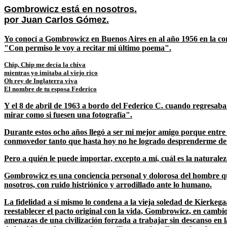
Gombrowicz está en nosotros.
por Juan Carlos Gómez.
Yo conocí a Gombrowicz en Buenos Aires en al año 1956 en la con
"Con permiso le voy a recitar mi último poema".
Chip, Chip me decía la chiva
mientras yo imitaba al viejo rico
Oh rey de Inglaterra viva
El nombre de tu esposa Federico
Y el 8 de abril de 1963 a bordo del Federico C. cuando regresaba
mirar como si fuesen una fotografía".
Durante estos ocho años llegó a ser mi mejor amigo porque entre
conmovedor tanto que hasta hoy no he logrado desprenderme de 
Pero a quién le puede importar, excepto a mí, cuál es la naturale
Gombrowicz es una conciencia personal y dolorosa del hombre que 
nosotros, con ruido histriónico y arrodillado ante lo humano.
La fidelidad a sí mismo lo condena a la vieja soledad de Kierkeg
reestablecer el pacto original con la vida, Gombrowicz, en cambio,
amenazas de una civilización forzada a trabajar sin descanso en la